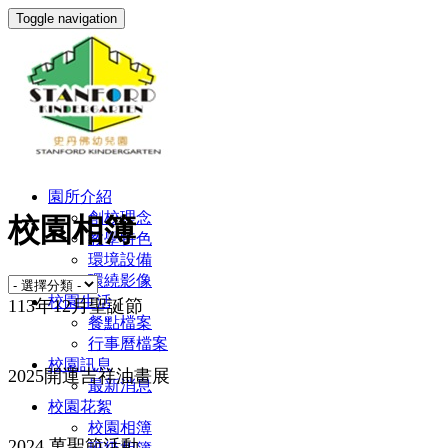
Toggle navigation
園所介紹
創校理念
校園相簿
教學特色
環境設備
環繞影像
校園生活
113年12月聖誕節
餐點檔案
行事曆檔案
校園訊息
2025開運吉祥油畫展
最新消息
校園花絮
校園相簿
2024 萬聖節活動