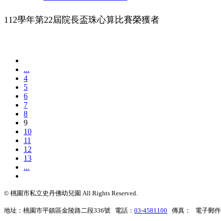
112學年第22屆院長盃珠心算比賽榮獲者
...
4
5
6
7
8
9
10
11
12
13
...
© 桃園市私立史丹佛幼兒園 All Rights Reserved.
地址：桃園市平鎮區金陵路二段336號 電話：
03-4581100
傳真： 電子郵件