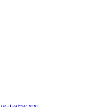
：
aa1111.aa@msa.hinet.net