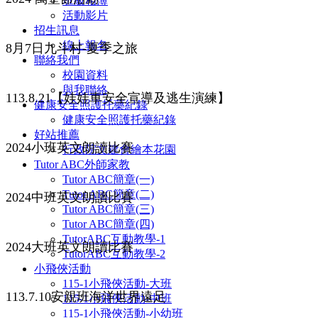
班級相簿
活動影片
招生訊息
線上報名
8月7日九斗村-夏季之旅
聯絡我們
校園資料
與我聯絡
113.8.21【娃娃車安全宣導及逃生演練】
健康安全照護托藥紀錄
健康安全照護托藥紀錄
好站推薦
2024小班英文朗讀比賽
行政院文建會繪本花園
Tutor ABC外師家教
Tutor ABC簡章(一)
Tutor ABC簡章(二)
2024中班英文朗讀比賽
Tutor ABC簡章(三)
Tutor ABC簡章(四)
TutorABC互動教學-1
2024大班英文朗讀比賽
TutorABC互動教學-2
小飛俠活動
115-1小飛俠活動-大班
113.7.10安親班海洋世界遠足
115-1小飛俠活動-中班
115-1小飛俠活動-小幼班