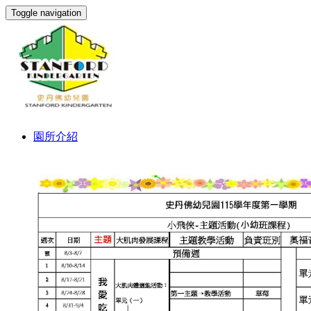
Toggle navigation
園所介紹
創校理念
教學特色
環境設備
環繞影像
校園生活
餐點檔案
行事曆檔案
校園訊息
最新消息
校園花絮
校園相簿