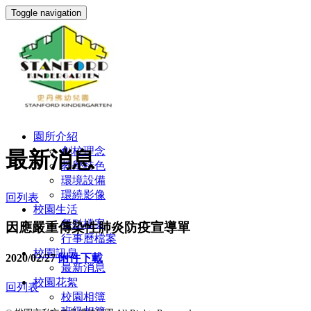
Toggle navigation
園所介紹
創校理念
最新消息
教學特色
環境設備
環繞影像
回列表
校園生活
餐點檔案
因應嚴重傳染性肺炎防疫宣導單
行事曆檔案
校園訊息
2020/02/27
附件下載
最新消息
校園花絮
回列表
校園相簿