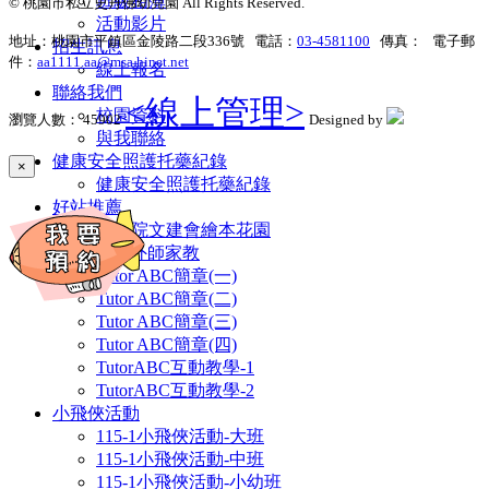
班級相簿
© 桃園市私立史丹佛幼兒園 All Rights Reserved.
活動影片
地址：桃園市平鎮區金陵路二段336號 電話：
03-4581100
傳真： 電子郵
招生訊息
件：
aa1111.aa@msa.hinet.net
線上報名
聯絡我們
<線上管理>
校園資料
瀏覽人數： 45902
Designed by
與我聯絡
健康安全照護托藥紀錄
×
健康安全照護托藥紀錄
好站推薦
行政院文建會繪本花園
Tutor ABC外師家教
Tutor ABC簡章(一)
Tutor ABC簡章(二)
Tutor ABC簡章(三)
Tutor ABC簡章(四)
TutorABC互動教學-1
TutorABC互動教學-2
小飛俠活動
115-1小飛俠活動-大班
115-1小飛俠活動-中班
115-1小飛俠活動-小幼班